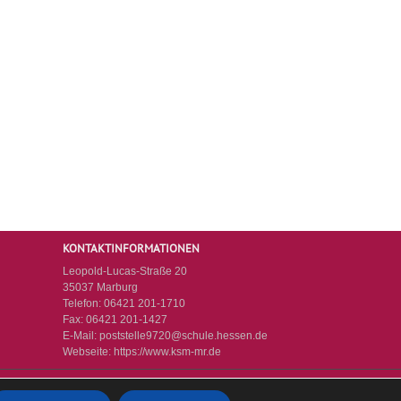
KONTAKTINFORMATIONEN
Leopold-Lucas-Straße 20
35037 Marburg
Telefon:
06421 201-1710
Fax:
06421 201-1427
E-Mail:
poststelle9720@schule.hessen.de
Webseite:
https://www.ksm-mr.de