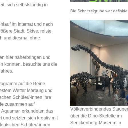
t, sich selbstständig in
Die Schnitzelgrube war definitiv
lauf im Internat und nach
ößere Stadt, Skive, reiste
ch und diesmal ohne
en hier näherbringen und
en konnten, besuchte uns die
Jahres.
Programm auf die Beine
bestem Wetter Marburg und
chen Schüler/-innen ihre
alle zusammen auf
Völkerverbindendes Staune
m Aquamar, erkundeten das
über die Dino-Skelette im
und setzten sich kreativ mit
Senckenberg-Museum in
deutschen Schüler/-innen