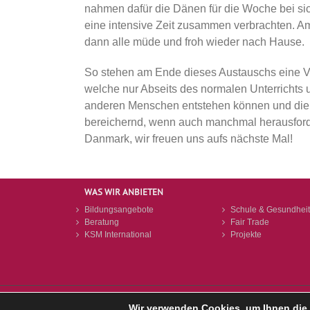
nahmen dafür die Dänen für die Woche bei sic
eine intensive Zeit zusammen verbrachten. A
dann alle müde und froh wieder nach Hause.
So stehen am Ende dieses Austauschs eine V
welche nur Abseits des normalen Unterrichts
anderen Menschen entstehen können und die s
bereichernd, wenn auch manchmal herausford
Danmark, wir freuen uns aufs nächste Mal!
WAS WIR ANBIETEN
Bildungsangebote
Schule & Gesundheit
Beratung
Fair Trade
KSM International
Projekte
Wir verwenden Cookies, um Ihnen die 