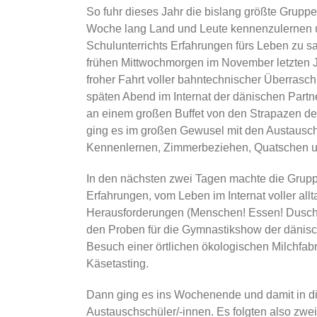
So fuhr dieses Jahr die bislang größte Grup
Woche lang Land und Leute kennenzulernen u
Schulunterrichts Erfahrungen fürs Leben zu 
frühen Mittwochmorgen im November letzten J
froher Fahrt voller bahntechnischer Überras
späten Abend im Internat der dänischen Partne
an einem großen Buffet von den Strapazen de
ging es im großen Gewusel mit den Austausc
Kennenlernen, Zimmerbeziehen, Quatschen 
In den nächsten zwei Tagen machte die Grup
Erfahrungen, vom Leben im Internat voller allt
Herausforderungen (Menschen! Essen! Dusche
den Proben für die Gymnastikshow der dänis
Besuch einer örtlichen ökologischen Milchfab
Käsetasting.
Dann ging es ins Wochenende und damit in di
Austauschschüler/-innen. Es folgten also zwe