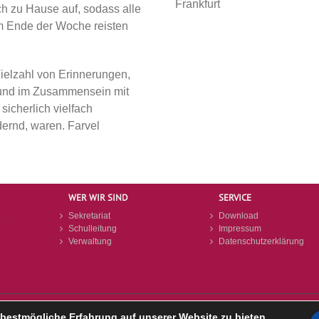
Frankfurt
h zu Hause auf, sodass alle
m Ende der Woche reisten
ielzahl von Erinnerungen,
 und im Zusammensein mit
icherlich vielfach
ernd, waren. Farvel
WER WIR SIND
SERVICE
Sekretariat
Download
Schulleitung
Impressum
Verwaltung
Datenschutzerklärung
© KSM 2026 - Letzte Änderung: 14.07.2026
bestmögliche Erfahrung auf unserer Website zu bieten.