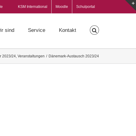
de
KSM International
Moodle
Schulportal
ir sind
Service
Kontakt
r 2023/24
,
Veranstaltungen
/
Dänemark-Austausch 2023/24