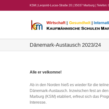
Zum
KSM | Leopold-Lucas-Straße 20 | 35037 Marburg | Telefon:
Inhalt
springen
Dänemark-Austausch 2023/24
View
Larger
Image
Alle er velkomne!
Ab in den Norden hieß es wieder für die teil
Dänemark-Austausch. Inzwischen fest an de
Marburg (KSM) etabliert, erfreut sich das P
Interesse.