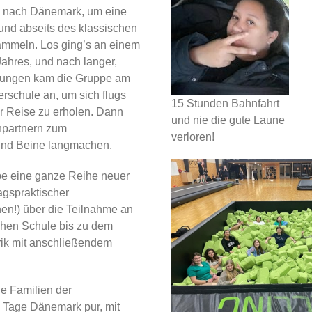
pe nach Dänemark, um eine
nd abseits des klassischen
sammeln. Los ging’s an einem
ahres, und nach langer,
chungen kam die Gruppe am
rschule an, um sich flugs
15 Stunden Bahnfahrt
r Reise zu erholen. Dann
und nie die gute Laune
hpartnern zum
verloren!
und Beine langmachen.
pe eine ganze Reihe neuer
agspraktischer
n!) über die Teilnahme an
chen Schule bis zu dem
rik mit anschließendem
e Familien der
i Tage Dänemark pur, mit