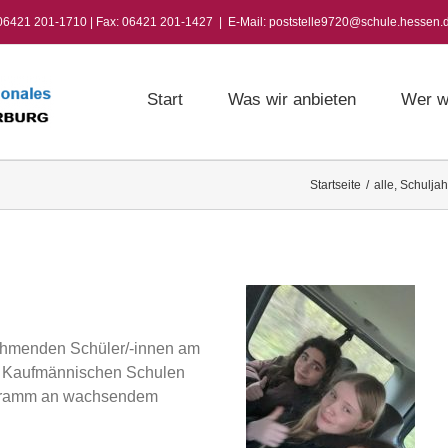
 06421 201-1710 | Fax: 06421 201-1427
|
E-Mail: poststelle9720@schule.hessen.
Start
Was wir anbieten
Wer w
Startseite
/
alle
,
Schuljah
nehmenden Schüler/-innen am
n Kaufmännischen Schulen
rogramm an wachsendem