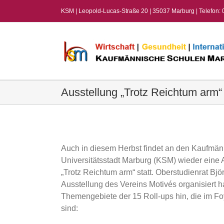
Zum
KSM | Leopold-Lucas-Straße 20 | 35037 Marburg | Telefon:
Inhalt
springen
Ausstellung „Trotz Reichtum arm“
View
Larger
Image
Auch in diesem Herbst findet an den Kaufmä
Universitätsstadt Marburg (KSM) wieder eine
„Trotz Reichtum arm“ statt. Oberstudienrat Björ
Ausstellung des Vereins Motivés organisiert ha
Themengebiete der 15 Roll-ups hin, die im Fo
sind: