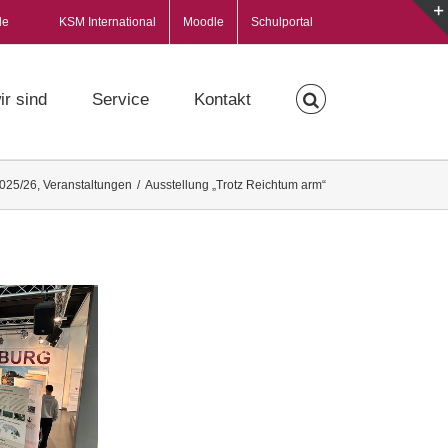
de
KSM International
Moodle
Schulportal
ir sind
Service
Kontakt
2025/26
,
Veranstaltungen
/
Ausstellung „Trotz Reichtum arm“