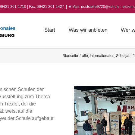
 06421 201-1710 | Fax: 06421 201-1427
|
E-Mail: poststelle9720@schule.hessen.
Start
Was wir anbieten
Wer w
Startseite
/
alle
,
Internationales
,
Schuljahr 
nnischen Schulen der
 Ausstellung zum Thema
n Trexler, der die
t, weist auf die
yer der Schule aufgebaut