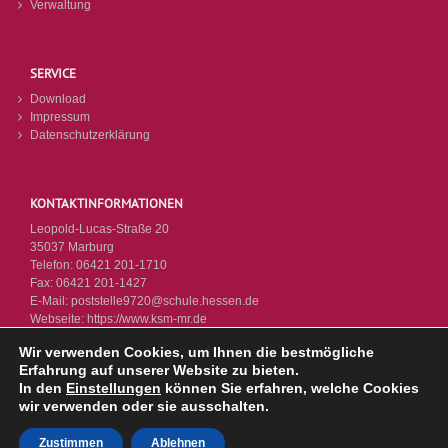
Verwaltung
SERVICE
Download
Impressum
Datenschutzerklärung
KONTAKTINFORMATIONEN
Leopold-Lucas-Straße 20
35037 Marburg
Telefon:
06421 201-1710
Fax:
06421 201-1427
E-Mail:
poststelle9720@schule.hessen.de
Webseite:
https://www.ksm-mr.de
Wir verwenden Cookies, um Ihnen die bestmögliche
Erfahrung auf unserer Website zu bieten.
In den
Einstellungen
können Sie erfahren, welche Cookies
wir verwenden oder sie ausschalten.
© KSM 2026 - Letzte Änderung: 14.07.2026
Zustimmen
Ablehnen