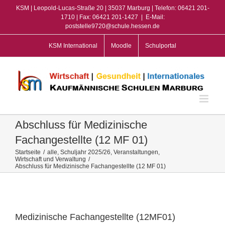
Zum
KSM | Leopold-Lucas-Straße 20 | 35037 Marburg | Telefon: 06421 201-
Inhalt
1710 | Fax: 06421 201-1427
|
E-Mail:
poststelle9720@schule.hessen.de
springen
KSM International
Moodle
Schulportal
Abschluss für Medizinische
Fachangestellte (12 MF 01)
Startseite
/
alle
,
Schuljahr 2025/26
,
Veranstaltungen
,
Wirtschaft und Verwaltung
/
Abschluss für Medizinische Fachangestellte (12 MF 01)
View
Larger
Image
Medizinische Fachangestellte (12MF01)