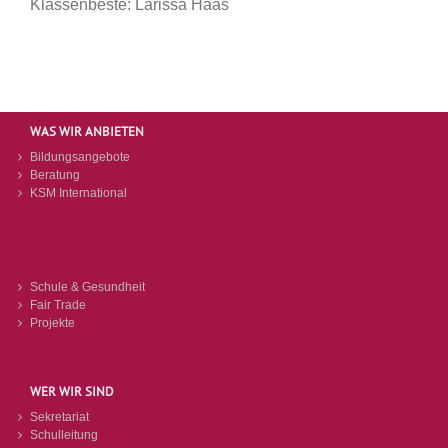
Klassenbeste: Larissa Haas
WAS WIR ANBIETEN
Bildungsangebote
Beratung
KSM International
Schule & Gesundheit
Fair Trade
Projekte
WER WIR SIND
Sekretariat
Schulleitung